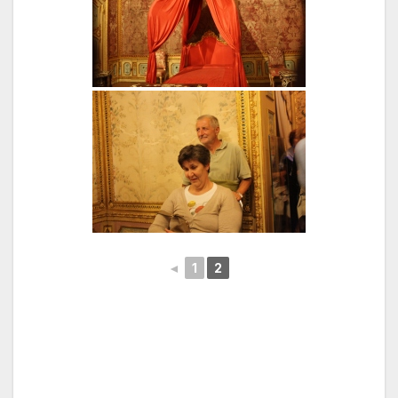
◄
1
2