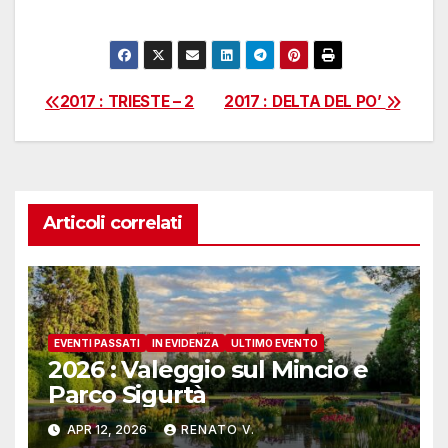
2017 : TRIESTE – 2
2017 : DELTA DEL PO’
Navigazione
articoli
Articoli correlati
EVENTI PASSATI
IN EVIDENZA
ULTIMO EVENTO
2026 : Valeggio sul Mincio e
Parco Sigurtà
APR 12, 2026
RENATO V.