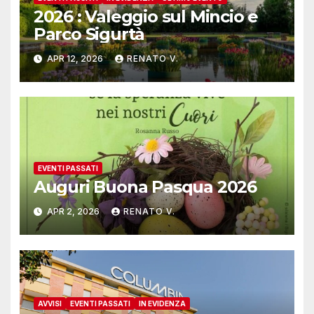
2026 : Valeggio sul Mincio e
Parco Sigurtà
APR 12, 2026
RENATO V.
EVENTI PASSATI
Auguri Buona Pasqua 2026
APR 2, 2026
RENATO V.
AVVISI
EVENTI PASSATI
IN EVIDENZA