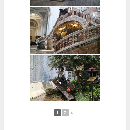
1
2
►