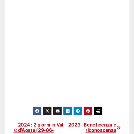
2024 : 2 giorni in Val
2023 : Beneficenza e
Navigazione
d’Aosta (29-06-
riconoscenza