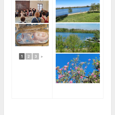
1
2
3
►