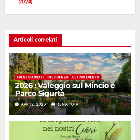
2024)
articoli
Articoli correlati
EVENTI PASSATI
IN EVIDENZA
ULTIMO EVENTO
2026 : Valeggio sul Mincio e
Parco Sigurtà
APR 12, 2026
RENATO V.