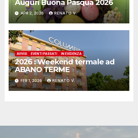
Auguri Buona Pasqua 2026
APR 2, 2026
RENATO V.
AVVISI
EVENTI PASSATI
IN EVIDENZA
2026 : Weekend termale ad
ABANO TERME
FEB 1, 2026
RENATO V.